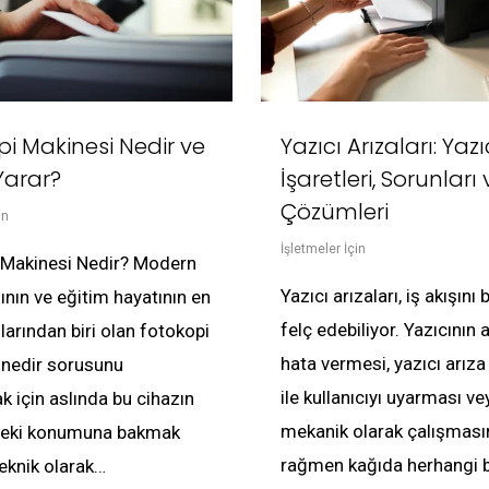
i Makinesi Nedir ve
Yazıcı Arızaları: Yazı
Yarar?
İşaretleri, Sorunları 
Çözümleri
in
İşletmeler İçin
 Makinesi Nedir? Modern
Yazıcı arızaları, iş akışını 
ının ve eğitim hayatının en
felç edebiliyor. Yazıcının 
larından biri olan fotokopi
hata vermesi, yazıcı arıza 
 nedir sorusunu
ile kullanıcıyı uyarması ve
k için aslında bu cihazın
mekanik olarak çalışması
ndeki konumuna bakmak
rağmen kağıda herhangi bi
Teknik olarak…