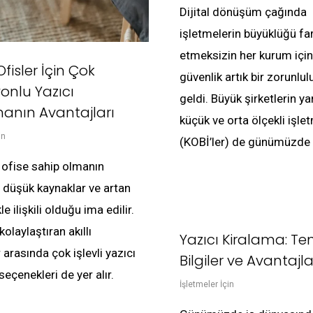
Dijital dönüşüm çağında
işletmelerin büyüklüğü fa
etmeksizin her kurum için
fisler İçin Çok
güvenlik artık bir zorunlul
onlu Yazıcı
geldi. Büyük şirketlerin ya
manın Avantajları
küçük ve orta ölçekli işle
in
(KOBİ’ler) de günümüzde 
 ofise sahip olmanın
e düşük kaynaklar ve artan
le ilişkili olduğu ima edilir.
 kolaylaştıran akıllı
Yazıcı Kiralama: Te
arasında çok işlevli yazıcı
Bilgiler ve Avantajla
seçenekleri de yer alır.
İşletmeler İçin