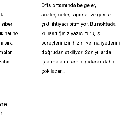
Ofis ortamında belgeler,
rk
sözleşmeler, raporlar ve günlük
 siber
çıktı ihtiyacı bitmiyor. Bu noktada
uk haline
kullandığınız yazıcı türü, iş
nı sıra
süreçlerinizin hızını ve maliyetlerini
tmeler
doğrudan etkiliyor. Son yıllarda
siber…
işletmelerin tercihi giderek daha
çok lazer...
mel
r