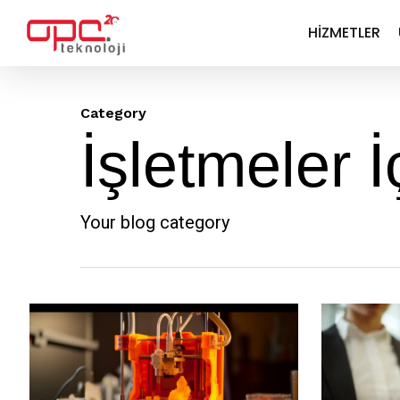
Skip
HIZMETLER
to
main
content
Category
İşletmeler İ
Your blog category