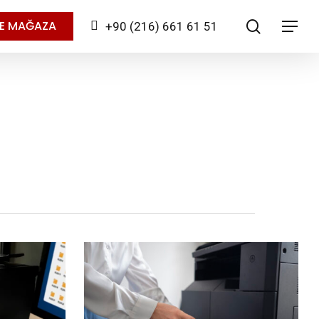
search
NE MAĞAZA
+90 (216) 661 61 51
Menu