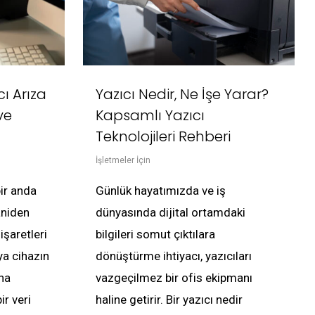
cı Arıza
Yazıcı Nedir, Ne İşe Yarar?
ve
Kapsamlı Yazıcı
Teknolojileri Rehberi
İşletmeler İçin
bir anda
Günlük hayatımızda ve iş
aniden
dünyasında dijital ortamdaki
işaretleri
bilgileri somut çıktılara
ya cihazın
dönüştürme ihtiyacı, yazıcıları
na
vazgeçilmez bir ofis ekipmanı
r veri
haline getirir. Bir yazıcı nedir