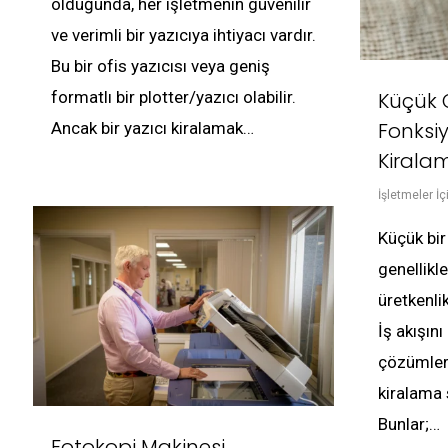
olduğunda, her işletmenin güvenilir
ve verimli bir yazıcıya ihtiyacı vardır.
Bu bir ofis yazıcısı veya geniş
Küçük O
formatlı bir plotter/yazıcı olabilir.
Fonksiy
Ancak bir yazıcı kiralamak…
Kirala
İşletmeler İç
Küçük bir
genellikl
üretkenlik
İş akışını
çözümler 
kiralama 
Bunlar;…
Fotokopi Makinesi