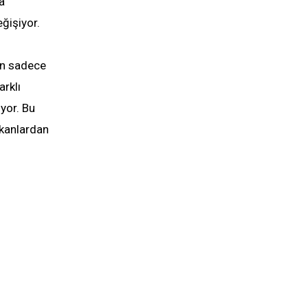
a
eğişiyor.
çin sadece
arklı
yor. Bu
kanlardan