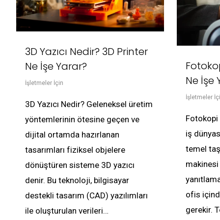
3D Yazıcı Nedir? 3D Printer
Fotokop
Ne İşe Yarar?
Ne İşe 
İşletmeler İçin
İşletmeler İç
3D Yazıcı Nedir? Geleneksel üretim
Fotokopi
yöntemlerinin ötesine geçen ve
iş dünyas
dijital ortamda hazırlanan
temel taş
tasarımları fiziksel objelere
makinesi
dönüştüren sisteme 3D yazıcı
yanıtlama
denir. Bu teknoloji, bilgisayar
ofis içi
destekli tasarım (CAD) yazılımları
gerekir. 
ile oluşturulan verileri…