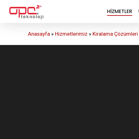
Skip
HIZMETLER
to
main
content
Anasayfa
»
Hizmetlerimiz
»
Kiralama Çözümleri