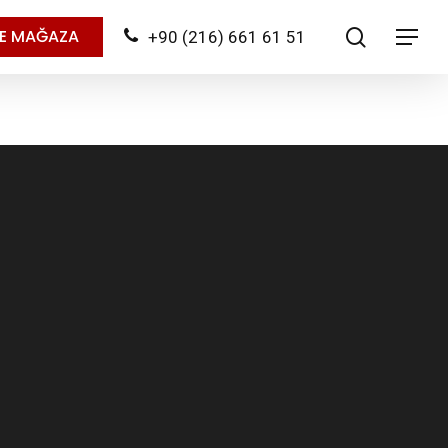
search
NE MAĞAZA
+90 (216) 661 61 51
Menu