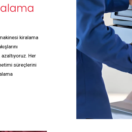
iralama
 makinesi kiralama
kışlarını
 azaltıyoruz. Her
etimi süreçlerini
ralama