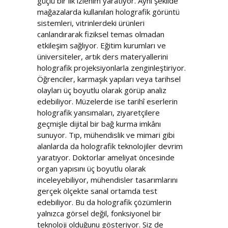
güçlü bir ilk izlenim yaratıyor. Aynı şekilde
mağazalarda kullanılan holografik görüntü
sistemleri, vitrinlerdeki ürünleri
canlandırarak fiziksel temas olmadan
etkileşim sağlıyor. Eğitim kurumları ve
üniversiteler, artık ders materyallerini
holografik projeksiyonlarla zenginleştiriyor.
Öğrenciler, karmaşık yapıları veya tarihsel
olayları üç boyutlu olarak görüp analiz
edebiliyor. Müzelerde ise tarihî eserlerin
holografik yansımaları, ziyaretçilere
geçmişle dijital bir bağ kurma imkânı
sunuyor. Tıp, mühendislik ve mimari gibi
alanlarda da holografik teknolojiler devrim
yaratıyor. Doktorlar ameliyat öncesinde
organ yapısını üç boyutlu olarak
inceleyebiliyor, mühendisler tasarımlarını
gerçek ölçekte sanal ortamda test
edebiliyor. Bu da holografik çözümlerin
yalnızca görsel değil, fonksiyonel bir
teknoloji olduğunu gösteriyor. Siz de