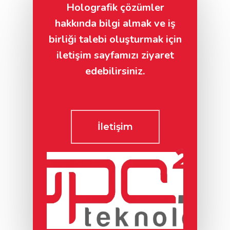
Holografik çözümler
hakkında bilgi almak ve iş
birliği talebi oluşturmak için
iletişim sayfamızı ziyaret
edebilirsiniz.
İletişim