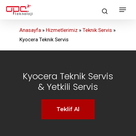
Skip
Menu
search
to
main
Anasayfa
»
Hizmetlerimiz
»
Teknik Servis
»
content
Kyocera Teknik Servis
Kyocera Teknik Servis
& Yetkili Servis
Teklif Al