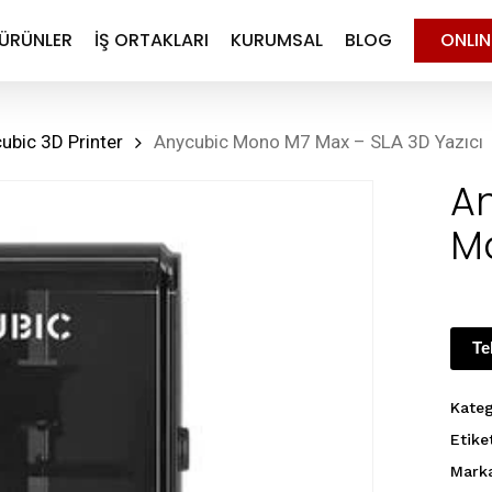
ÜRÜNLER
İŞ ORTAKLARI
KURUMSAL
BLOG
ONLI
ubic 3D Printer
Anycubic Mono M7 Max – SLA 3D Yazıcı
A
Ma
Te
Kateg
Etike
Mark