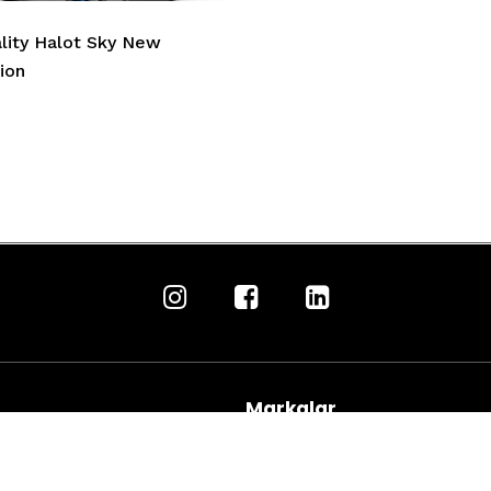
lity Halot Sky New
ion
Markalar
Makinesi Kiralama
Canon