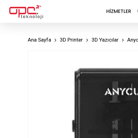
Skip
HIZMETLER
to
main
content
Ana Sayfa
3D Printer
3D Yazıcılar
Anyc