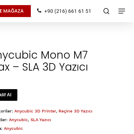
search
NE MAĞAZA
+90 (216) 661 61 51
Menu
nycubic Mono M7
x – SLA 3D Yazıcı
klif Al
oriler:
Anycubic 3D Printer
,
Reçine 3D Yazıcı
tler:
Anycubic
,
SLA Yazıcı
a:
Anycubic