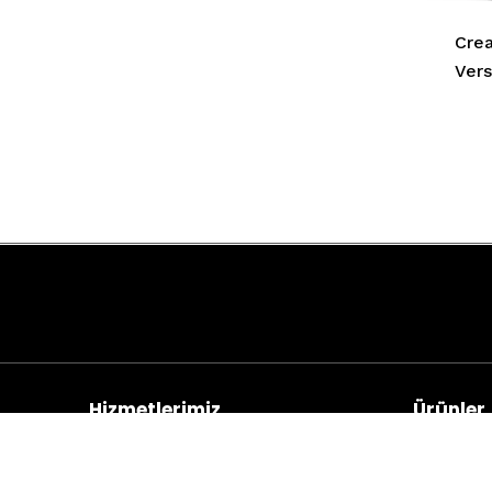
Crea
Vers
Hizmetlerimiz
Ürünler
Yazıcı Kiralama
Fotokopi 