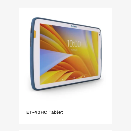
Ürün Grubu
Mobil Bilgisayar
(6)
Marka
Sağlık Sektörü Mobil
Zebra
(6)
Kağıt Boyutu
Bilgisayar
(6)
Zebra
(6)
Çıktı
Zebra
(6)
Baskı Hızı
Zebra
(6)
Uygulamalar
Zebra
(6)
FILTRELE
TEMIZLE
ET-40HC Tablet