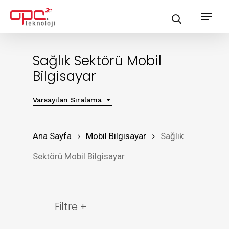
Skip
Menu
search
to
main
content
Sağlık Sektörü Mobil
Bilgisayar
Varsayılan Sıralama
Ana Sayfa
Mobil Bilgisayar
Sağlık
Sektörü Mobil Bilgisayar
Filtre +