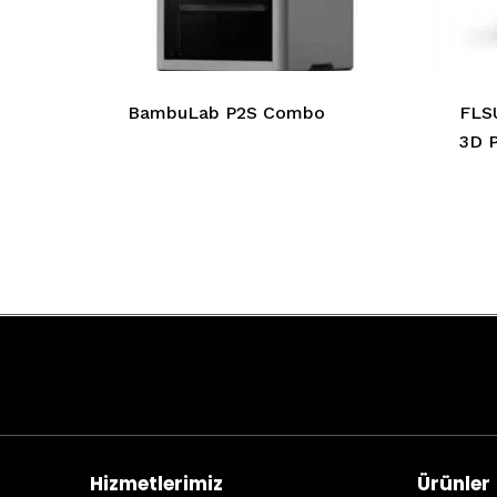
BambuLab P2S Combo
FLSU
3D P
Hizmetlerimiz
Ürünler