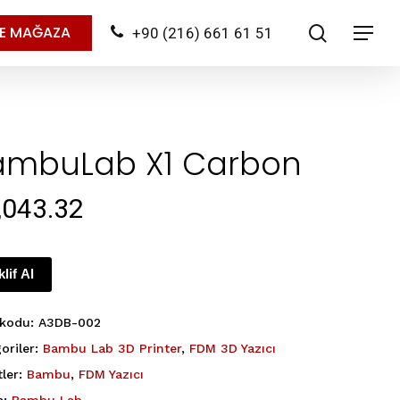
search
NE MAĞAZA
+90 (216) 661 61 51
Menu
ambuLab X1 Carbon
,043.32
klif Al
 kodu:
A3DB-002
oriler:
Bambu Lab 3D Printer
,
FDM 3D Yazıcı
tler:
Bambu
,
FDM Yazıcı
a:
Bambu Lab