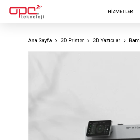
Skip
HIZMETLER
to
main
content
Ana Sayfa
3D Printer
3D Yazıcılar
Bamb