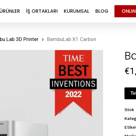
ÜRÜNLER
İŞ ORTAKLARI
KURUMSAL
BLOG
ONLI
u Lab 3D Printer
BambuLab X1 Carbon
B
€
1
Te
Stok
Kateg
Etike
Mark