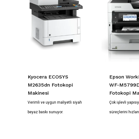
Kyocera ECOSYS
Epson Work
M2635dn Fotokopi
WF-M5799
Makinesi
Fotokopi Ma
Verimli ve uygun maliyetli siyah
Çok işlevli yapısıy
beyaz baskı sunuyor.
süreçlerini hızland