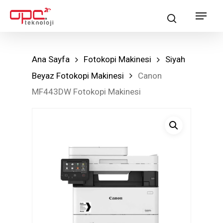
Skip
Menu
search
to
main
content
Ana Sayfa
Fotokopi Makinesi
Siyah
Beyaz Fotokopi Makinesi
Canon
MF443DW Fotokopi Makinesi