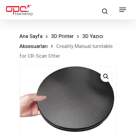
Skip
Menu
search
to
main
content
Ana Sayfa
3D Printer
3D Yazıcı
Aksesuarları
Creality Manual turntable
for CR-Scan Otter