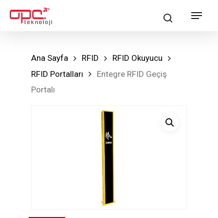
Skip
Menu
search
to
main
content
Ana Sayfa
RFID
RFID Okuyucu
RFID Portalları
Entegre RFID Geçiş
Portalı