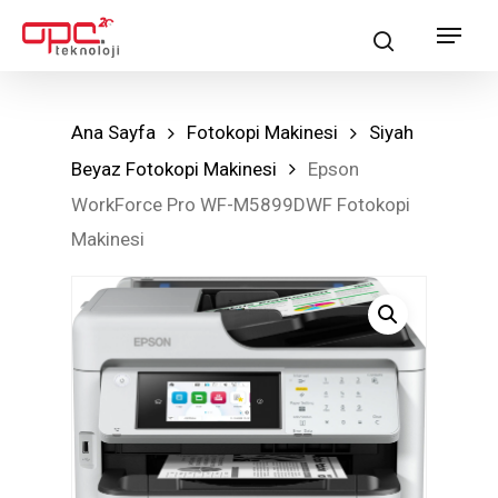
Skip
Menu
search
to
main
content
Ana Sayfa
Fotokopi Makinesi
Siyah
Beyaz Fotokopi Makinesi
Epson
WorkForce Pro WF-M5899DWF Fotokopi
Makinesi