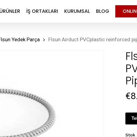
ÜRÜNLER
İŞ ORTAKLARI
KURUMSAL
BLOG
ONLI
Flsun Yedek Parça
Flsun Airduct PVCplastic reinforced p
Fl
PV
Pi
€
8
Te
Stok