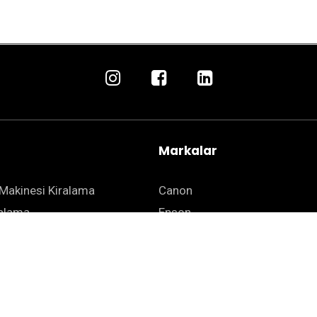
Markalar
Makinesi Kiralama
Canon
ralama
Epson
 Kiralama
Kyocera
ha Kiralama
Zebra
mat Yazıcı Kiralama
HSM