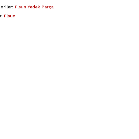
oriler:
Flsun Yedek Parça
a:
Flsun