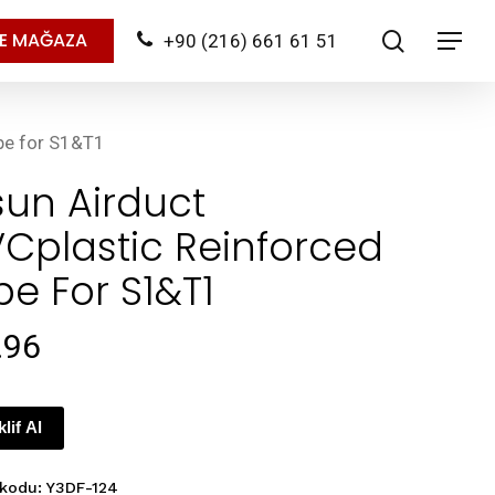
search
NE MAĞAZA
+90 (216) 661 61 51
Menu
ipe for S1&T1
sun Airduct
Cplastic Reinforced
pe For S1&T1
.96
klif Al
 kodu:
Y3DF-124