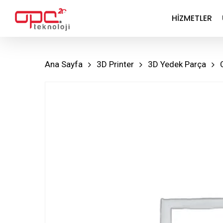
Skip
HIZMETLER
to
main
content
Ana Sayfa
3D Printer
3D Yedek Parça