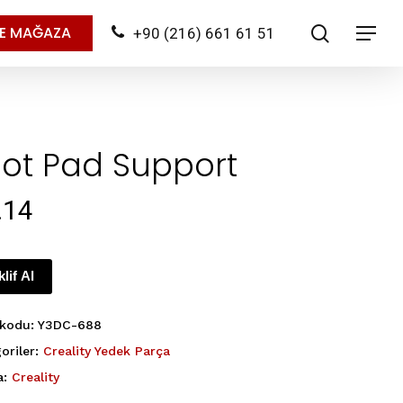
search
NE MAĞAZA
+90 (216) 661 61 51
Menu
ot Pad Support
.14
klif Al
 kodu:
Y3DC-688
oriler:
Creality Yedek Parça
a:
Creality