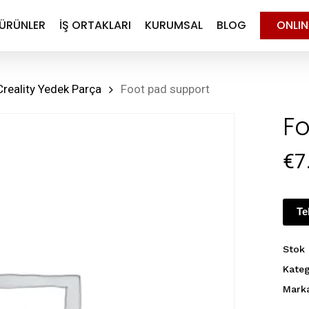
ÜRÜNLER
İŞ ORTAKLARI
KURUMSAL
BLOG
ONLI
Creality Yedek Parça
Foot pad support
Fo
€
7
Te
Stok
Kateg
Mark