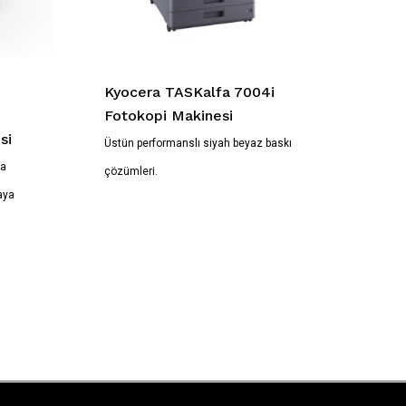
Kyocera TASKalfa 7004i
Fotokopi Makinesi
si
Üstün performanslı siyah beyaz baskı
ya
çözümleri.
aya