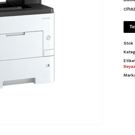
cihaz
Te
Stok
Kateg
Etike
Beya
Mark