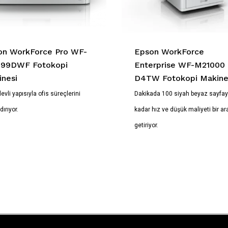
on WorkForce Pro WF-
Epson WorkForce
99DWF Fotokopi
Enterprise WF-M21000
nesi
D4TW Fotokopi Makine
levli yapısıyla ofis süreçlerini
Dakikada 100 siyah beyaz sayfa
dırıyor.
kadar hız ve düşük maliyeti bir ar
getiriyor.