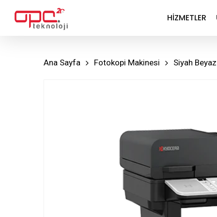
Skip
HIZMETLER
to
main
content
Ana Sayfa
Fotokopi Makinesi
Siyah Beyaz