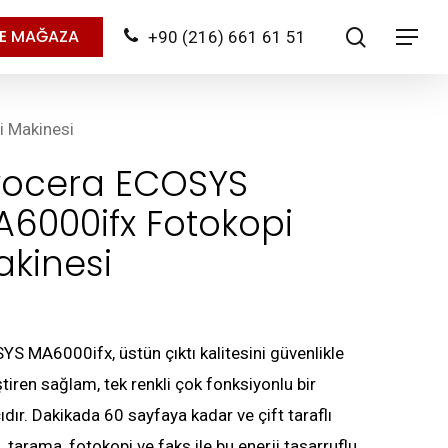
search
NE MAĞAZA
+90 (216) 661 61 51
Menu
 Makinesi
yocera ECOSYS
6000ifx Fotokopi
kinesi
S MA6000ifx, üstün çıktı kalitesini güvenlikle
ştiren sağlam, tek renkli çok fonksiyonlu bir
ıdır. Dakikada 60 sayfaya kadar ve çift taraflı
, tarama, fotokopi ve faks ile bu enerji tasarruflu