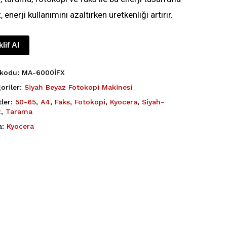
, enerji kullanımını azaltırken üretkenliği artırır.
klif Al
 kodu:
MA-6000İFX
oriler:
Siyah Beyaz Fotokopi Makinesi
tler:
50-65
,
A4
,
Faks
,
Fotokopi
,
Kyocera
,
Siyah-
z
,
Tarama
a:
Kyocera