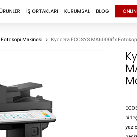
ÜRÜNLER
İŞ ORTAKLARI
KURUMSAL
BLOG
ONLI
 Fotokopi Makinesi
Kyocera ECOSYS MA6000ifx Fotokopi
K
MA
Ma
ECOSY
birle
yazıc
baskı