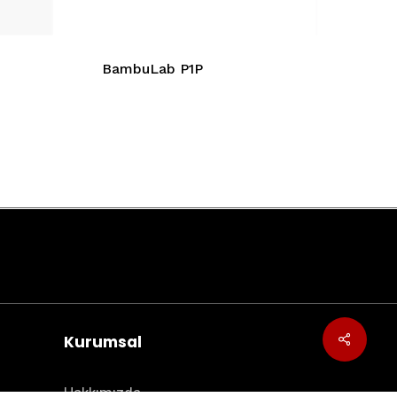
BambuLab P1P
Kurumsal
Hakkımızda