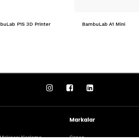
uLab P1S 3D Printer
BambuLab A1 Mini
Markalar
Makinesi Kiralama
Canon