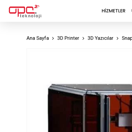
Skip
HIZMETLER
to
main
content
Ana Sayfa
3D Printer
3D Yazıcılar
Snap