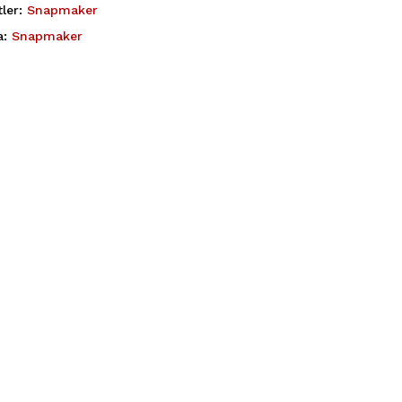
tler:
Snapmaker
a:
Snapmaker