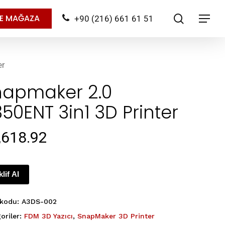
search
NE MAĞAZA
+90 (216) 661 61 51
Menu
er
napmaker 2.0
50ENT 3in1 3D Printer
,618.92
klif Al
 kodu:
A3DS-002
oriler:
FDM 3D Yazıcı
,
SnapMaker 3D Printer