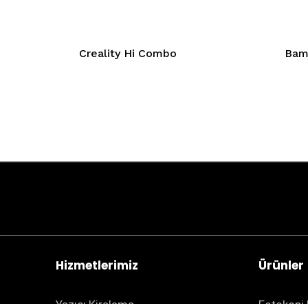
Creality Hi Combo
Bamb
Hizmetlerimiz
Ürünler
Yazıcı Kiralama
Fotokopi 