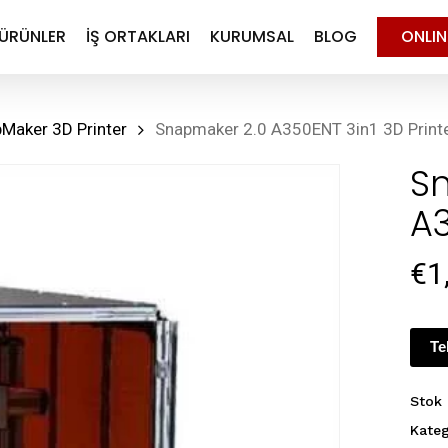
ÜRÜNLER
İŞ ORTAKLARI
KURUMSAL
BLOG
ONLI
Maker 3D Printer
Snapmaker 2.0 A350ENT 3in1 3D Print
S
A3
€
1
Te
Stok
Kateg