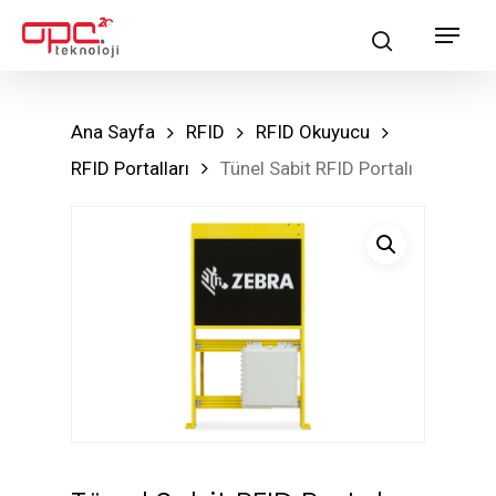
Skip
Menu
search
to
main
content
Ana Sayfa
RFID
RFID Okuyucu
RFID Portalları
Tünel Sabit RFID Portalı