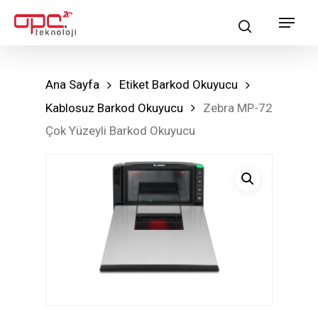
Skip
Menu
search
to
main
content
Ana Sayfa
Etiket Barkod Okuyucu
Kablosuz Barkod Okuyucu
Zebra MP-72
Çok Yüzeyli Barkod Okuyucu