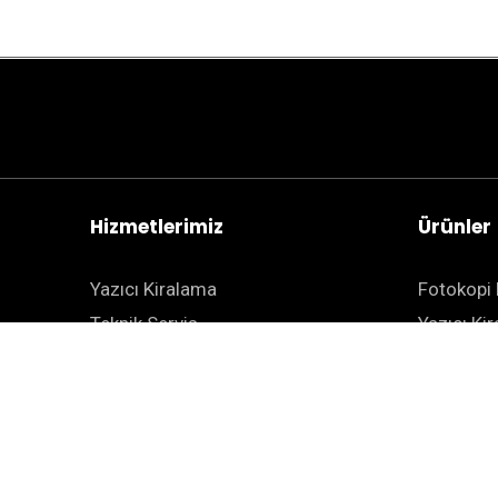
Hizmetlerimiz
Ürünler
Yazıcı Kiralama
Fotokopi 
Teknik Servis
Yazıcı Ki
BT Çözümleri
Projektör
Teknoloji Çözümleri
Evrak İm
Güvenli Baskı Çözümleri
Geniş For