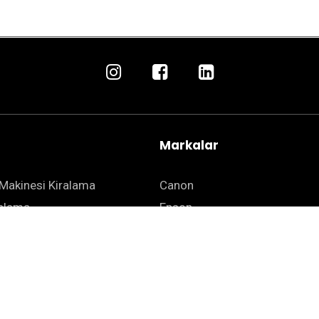
Markalar
Makinesi Kiralama
Canon
ralama
Epson
 Kiralama
Kyocera
ha Kiralama
Zebra
mat Yazıcı Kiralama
HSM