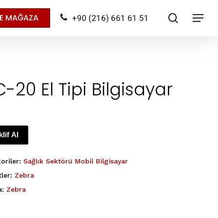
search
NE MAĞAZA
+90 (216) 661 61 51
Menu
-20 El Tipi Bilgisayar
klif Al
oriler:
Sağlık Sektörü Mobil Bilgisayar
tler:
Zebra
a:
Zebra