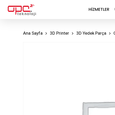
Skip
HIZMETLER
to
main
content
Ana Sayfa
3D Printer
3D Yedek Parça