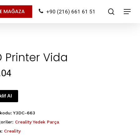
search
NE MAĞAZA
+90 (216) 661 61 51
Menu
 Printer Vida
.04
klif Al
 kodu:
Y3DC-663
oriler:
Creality Yedek Parça
a:
Creality