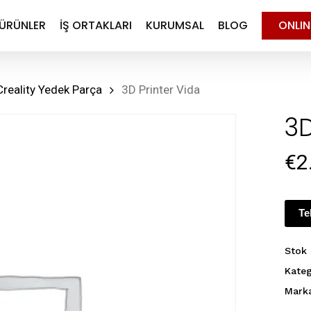
ÜRÜNLER
İŞ ORTAKLARI
KURUMSAL
BLOG
ONLI
Creality Yedek Parça
3D Printer Vida
3D
€
2
Te
Stok
Kateg
Mark