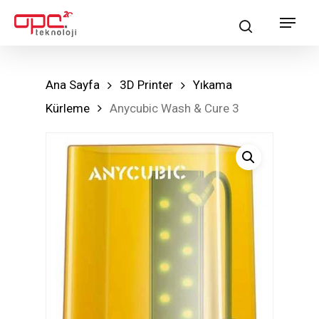
Skip
Menu
search
to
main
content
Ana Sayfa
3D Printer
Yıkama
Kürleme
Anycubic Wash & Cure 3