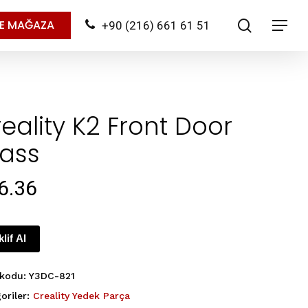
search
NE MAĞAZA
+90 (216) 661 61 51
Menu
eality K2 Front Door
lass
6.36
klif Al
 kodu:
Y3DC-821
oriler:
Creality Yedek Parça