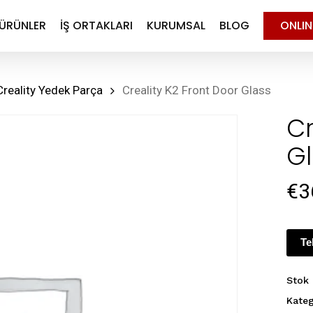
ÜRÜNLER
İŞ ORTAKLARI
KURUMSAL
BLOG
ONLI
Creality Yedek Parça
Creality K2 Front Door Glass
Cr
G
€
3
Te
Stok
Kateg