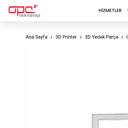
Skip
HIZMETLER
to
main
content
Ana Sayfa
3D Printer
3D Yedek Parça