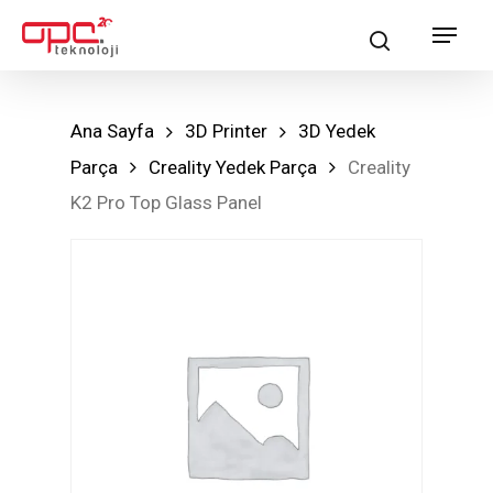
Skip
Menu
search
to
main
content
Ana Sayfa
3D Printer
3D Yedek
Parça
Creality Yedek Parça
Creality
K2 Pro Top Glass Panel