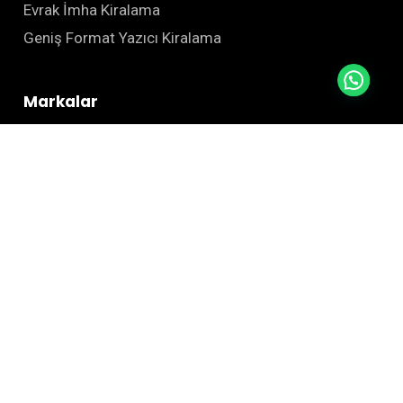
Evrak İmha Kiralama
Geniş Format Yazıcı Kiralama
Markalar
Canon
Epson
Kyocera
Zebra
HSM
Kurumsal
Hakkımızda