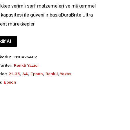
kkep verimli sarf malzemeleri ve mükemmel
 kapasitesi ile güvenilir baskıDuraBrite Ultra
ent mürekkepler
klif Al
 kodu:
C11CK25402
oriler:
Renkli Yazıcı
tler:
21-35
,
A4
,
Epson
,
Renkli
,
Yazıcı
a:
Epson