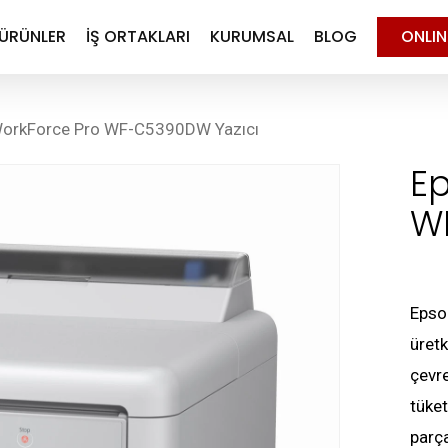
ÜRÜNLER
İŞ ORTAKLARI
KURUMSAL
BLOG
ONLI
orkForce Pro WF-C5390DW Yazıcı
E
W
Epso
üretk
çevre
tüke
parç