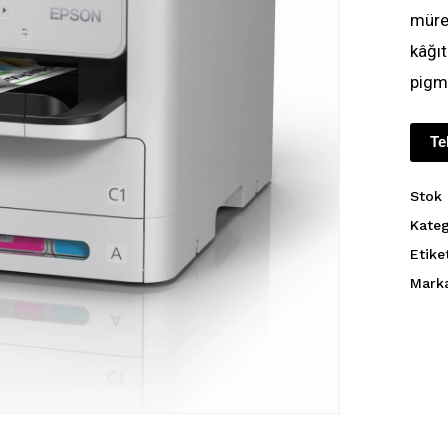
müre
kâğıt
pigm
Te
Stok
Kateg
Etike
Mark