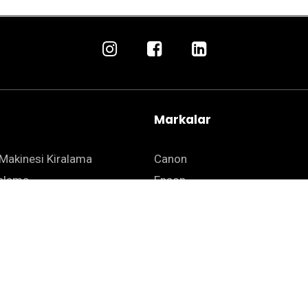
Markalar
Makinesi Kiralama
Canon
ralama
Epson
 Kiralama
Kyocera
ha Kiralama
Zebra
mat Yazıcı Kiralama
HSM