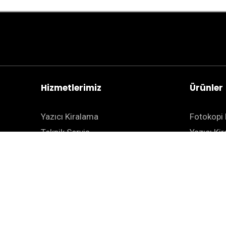
Hizmetlerimiz
Ürünler
Yazıcı Kiralama
Fotokopi 
Teknik Servis
Yazıcı Ki
BT Çözümleri
Projektör
Teknoloji Çözümleri
Evrak İm
Güvenli Baskı Çözümleri
Geniş For