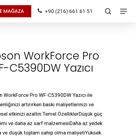
search
NE MAĞAZA
+90 (216) 661 61 51
Menu
pson WorkForce Pro
F-C5390DW Yazıcı
n WorkForce Pro WF-C5390DW Yazıcı ile
enliğinizi artırırken baskı maliyetlerinizi ve
sel etkinizi azaltın.Temel ÖzelliklerDüşük güç
timi ve daha az sarf malzemesiDaha az yedek
a ve düşük toplam sahip olma maliyetiYüksek