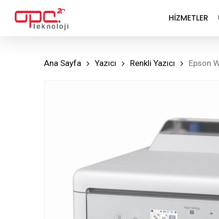
Skip
HIZMETLER
to
main
content
Ana Sayfa
Yazıcı
Renkli Yazıcı
Epson W