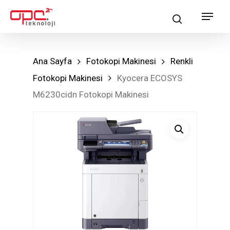
Skip
Menu
search
to
main
content
Ana Sayfa
Fotokopi Makinesi
Renkli
Fotokopi Makinesi
Kyocera ECOSYS
M6230cidn Fotokopi Makinesi