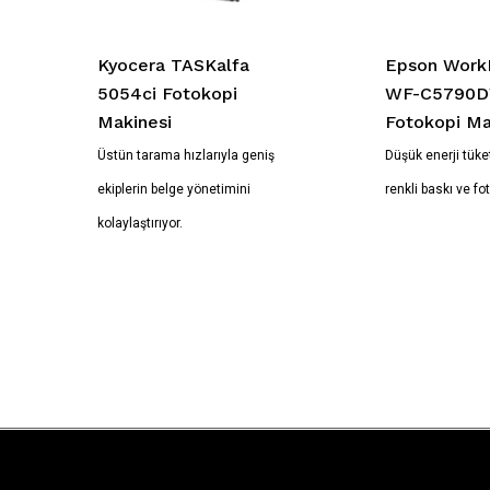
Kyocera TASKalfa
Epson Work
5054ci Fotokopi
WF-C5790
Makinesi
Fotokopi Ma
Üstün tarama hızlarıyla geniş
Düşük enerji tüke
ekiplerin belge yönetimini
renkli baskı ve fo
kolaylaştırıyor.