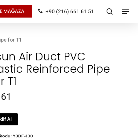
search
NE MAĞAZA
+90 (216) 661 61 51
Menu
ipe for T1
sun Air Duct PVC
astic Reinforced Pipe
r T1
.61
klif Al
 kodu:
Y3DF-100