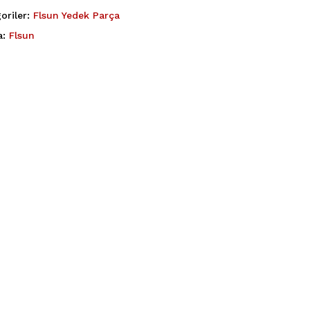
oriler:
Flsun Yedek Parça
a:
Flsun