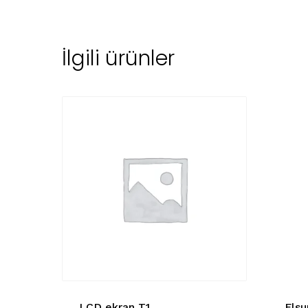
İlgili ürünler
LCD ekran T1
Flsu