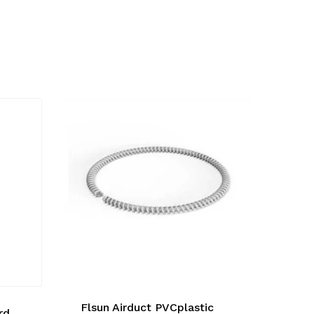
Flsun Airduct PVCplastic
rd