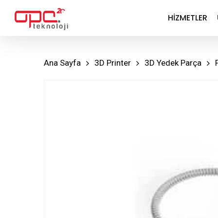
Skip
HIZMETLER
to
main
content
Ana Sayfa
3D Printer
3D Yedek Parça