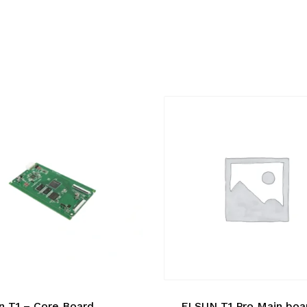
n T1 – Core Board
FLSUN T1 Pro Main boa