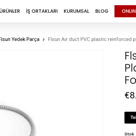
ÜRÜNLER
İŞ ORTAKLARI
KURUMSAL
BLOG
ONLI
Flsun Yedek Parça
Flsun Air duct PVC plastic reinforced p
Fl
Pl
Fo
€
8
Te
Stok