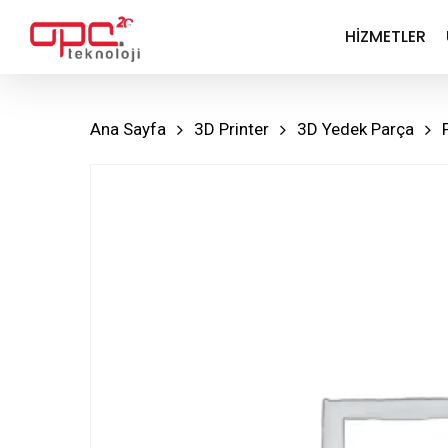
Skip
HIZMETLER
to
main
content
Ana Sayfa
3D Printer
3D Yedek Parça