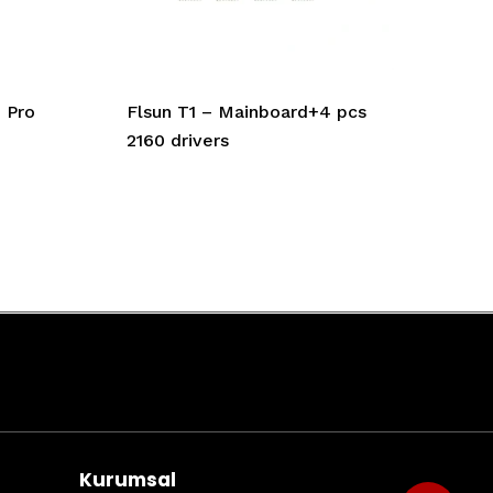
1 Pro
Flsun T1 – Mainboard+4 pcs
2160 drivers
Kurumsal