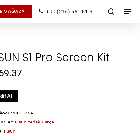
search
NE MAĞAZA
+90 (216) 661 61 51
Menu
SUN S1 Pro Screen Kit
69.37
klif Al
 kodu:
Y3DF-154
oriler:
Flsun Yedek Parça
a:
Flsun