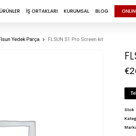
ÜRÜNLER
İŞ ORTAKLARI
KURUMSAL
BLOG
ONLI
Flsun Yedek Parça
FLSUN S1 Pro Screen kit
FL
€
2
Te
Stok
Kateg
Mark