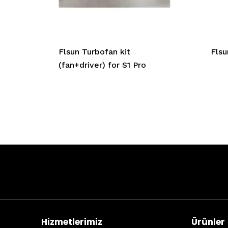
Flsun Turbofan kit
Flsu
(fan+driver) for S1 Pro
Hizmetlerimiz
Ürünler