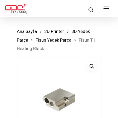
Skip
Menu
search
to
main
content
Ana Sayfa
3D Printer
3D Yedek
Parça
Flsun Yedek Parça
Flsun T1 –
Heating Block