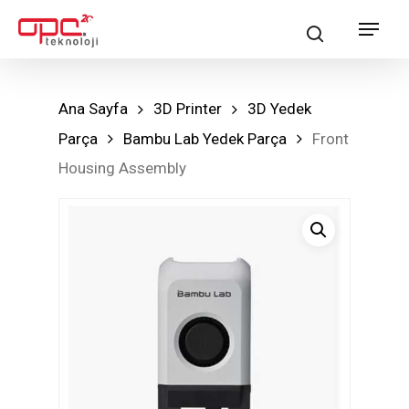
Skip
Menu
search
to
main
content
Ana Sayfa
3D Printer
3D Yedek
Parça
Bambu Lab Yedek Parça
Front
Housing Assembly