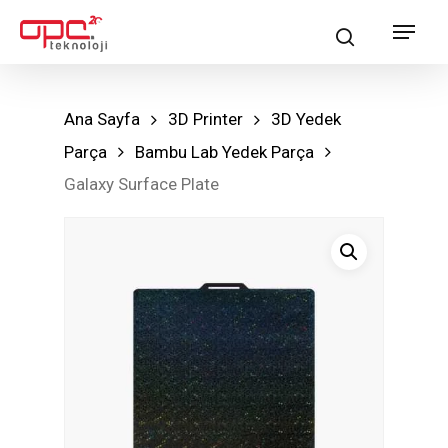
Skip
Menu
search
to
main
content
Ana Sayfa
3D Printer
3D Yedek
Parça
Bambu Lab Yedek Parça
Galaxy Surface Plate