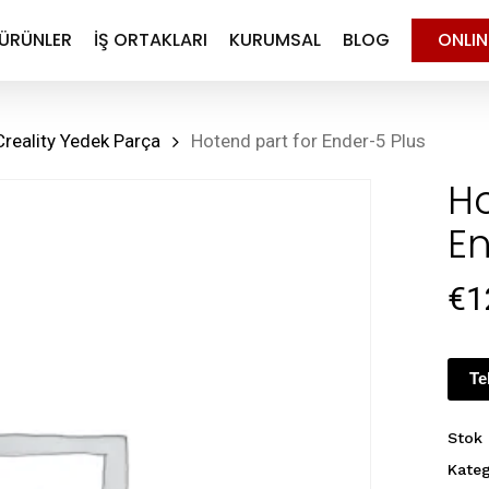
ÜRÜNLER
İŞ ORTAKLARI
KURUMSAL
BLOG
ONLI
Creality Yedek Parça
Hotend part for Ender-5 Plus
Ho
En
€
1
Te
Stok
Kateg