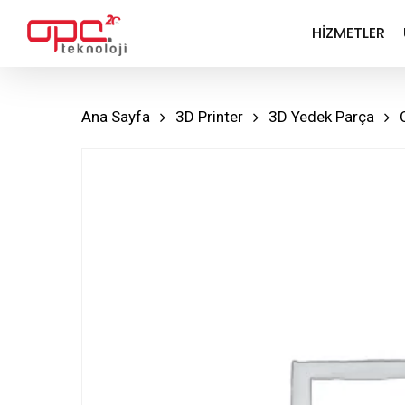
Skip
HIZMETLER
to
main
content
Ana Sayfa
3D Printer
3D Yedek Parça