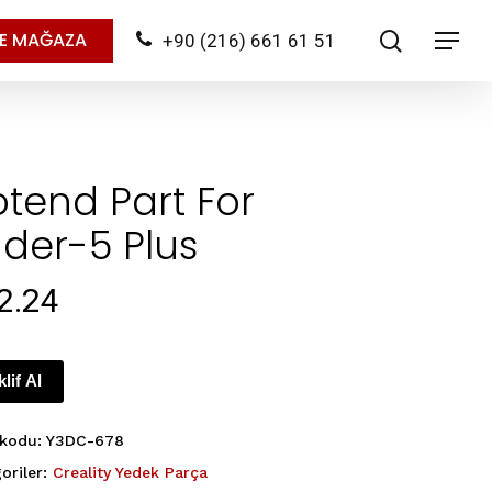
search
NE MAĞAZA
+90 (216) 661 61 51
Menu
tend Part For
der-5 Plus
2.24
klif Al
 kodu:
Y3DC-678
oriler:
Creality Yedek Parça