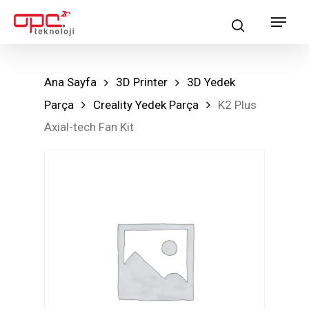
Skip
Menu
search
to
main
content
Ana Sayfa
3D Printer
3D Yedek
Parça
Creality Yedek Parça
K2 Plus
Axial-tech Fan Kit