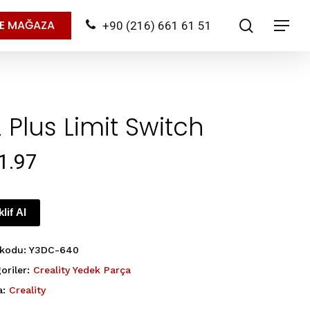
search
NE MAĞAZA
+90 (216) 661 61 51
Menu
 Plus Limit Switch
1.97
klif Al
 kodu:
Y3DC-640
oriler:
Creality Yedek Parça
a:
Creality