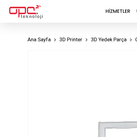
Skip
HIZMETLER
to
main
content
Ana Sayfa
3D Printer
3D Yedek Parça