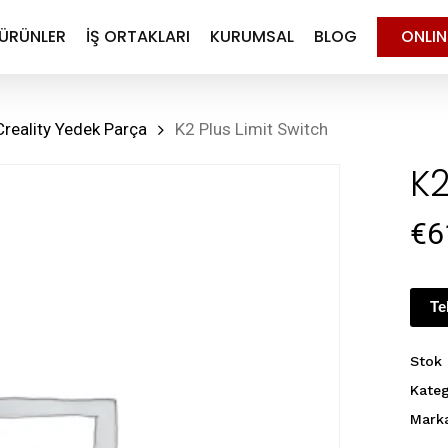
ÜRÜNLER
İŞ ORTAKLARI
KURUMSAL
BLOG
ONLI
Creality Yedek Parça
K2 Plus Limit Switch
K2
€
6
Te
Stok
Kateg
Mark