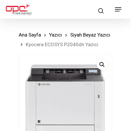
Skip
Menu
search
to
main
content
Ana Sayfa
Yazıcı
Siyah Beyaz Yazıcı
Kyocera ECOSYS P2040dn Yazıcı