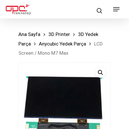
Skip
Menu
search
to
main
content
Ana Sayfa
3D Printer
3D Yedek
Parça
Anycubic Yedek Parça
LCD
Screen / Mono M7 Max