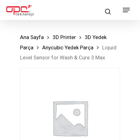
Skip
Menu
search
to
main
content
Ana Sayfa
3D Printer
3D Yedek
Parça
Anycubic Yedek Parça
Liquid
Level Sensor for Wash & Cure 3 Max