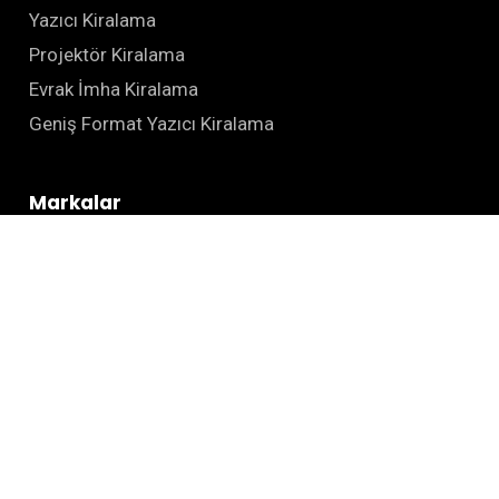
Yazıcı Kiralama
Projektör Kiralama
Evrak İmha Kiralama
Geniş Format Yazıcı Kiralama
Markalar
Canon
Epson
Kyocera
Zebra
HSM
Kurumsal