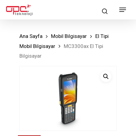
Skip
Menu
search
to
main
content
Ana Sayfa
Mobil Bilgisayar
El Tipi
Mobil Bilgisayar
MC3300ax El Tipi
Bilgisayar