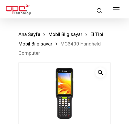
Skip
Menu
search
to
main
content
Ana Sayfa
Mobil Bilgisayar
El Tipi
Mobil Bilgisayar
MC3400 Handheld
Computer