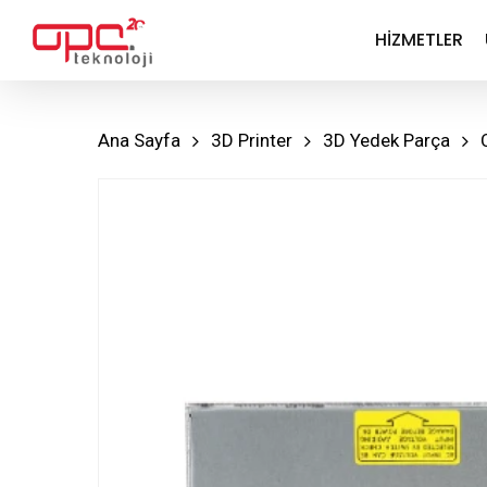
Skip
HIZMETLER
to
main
content
Ana Sayfa
3D Printer
3D Yedek Parça