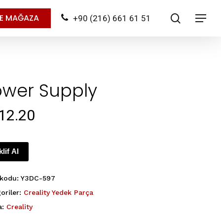
search
NE MAĞAZA
+90 (216) 661 61 51
Menu
ower Supply
12.20
klif Al
 kodu:
Y3DC-597
oriler:
Creality Yedek Parça
a:
Creality