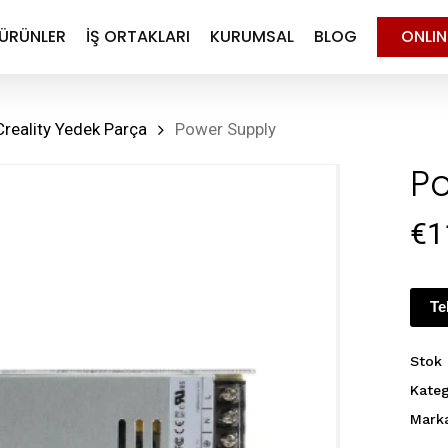
ÜRÜNLER
İŞ ORTAKLARI
KURUMSAL
BLOG
ONLI
Creality Yedek Parça
Power Supply
P
€
1
Te
Stok
Kateg
Mark