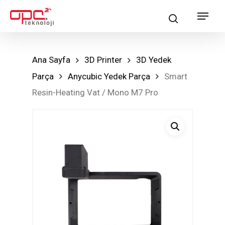
Skip
Menu
search
to
main
content
Ana Sayfa
3D Printer
3D Yedek
Parça
Anycubic Yedek Parça
Smart
Resin-Heating Vat / Mono M7 Pro