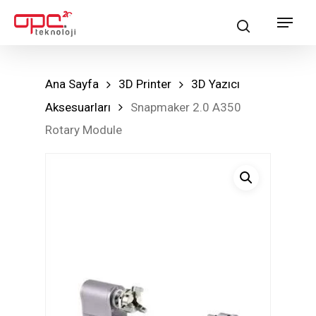
Skip
Menu
search
to
main
content
Ana Sayfa
3D Printer
3D Yazıcı
Aksesuarları
Snapmaker 2.0 A350
Rotary Module