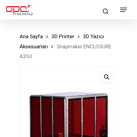
Skip
Menu
search
to
main
content
Ana Sayfa
3D Printer
3D Yazıcı
Aksesuarları
Snapmaker ENCLOSURE
A350