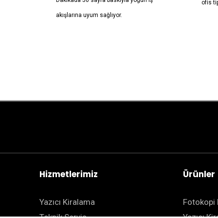
Dakikada 50 sayfa baskıyla yoğun iş
ofis ti
akışlarına uyum sağlıyor.
Hizmetlerimiz
Ürünler
Yazıcı Kiralama
Fotokopi 
Teknik Servis
Yazıcı Ki