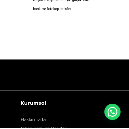
Düşük enerji tüketimiyle güçlü renkli
baskı ve fotokopi imkânı.
Kurumsal
Hakkımızda
Sıkça Sorulan Sorular