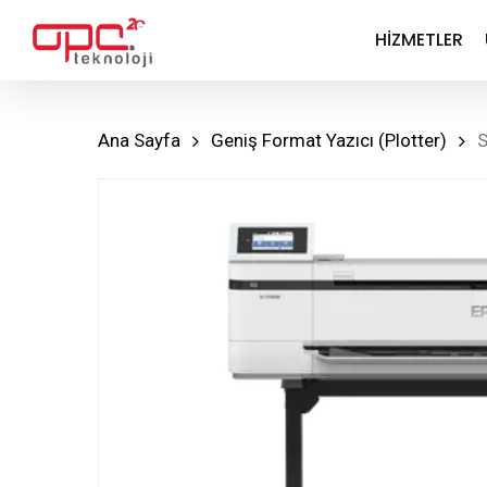
Skip
HIZMETLER
to
main
content
Ana Sayfa
Geniş Format Yazıcı (Plotter)
S