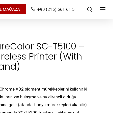
search
NE MAĞAZA
+90 (216) 661 61 51
Menu
reColor SC-T5100 –
reless Printer (with
tand)
aChrome XD2 pigment mürekkeplerini kullanır ki
ıktılarınızın bulaşma ve su dirençli olduğu
ına gelir (standart boya mürekkepleri akabilir).
 zamanda SC-T5100, keskin siyahlar ve net,