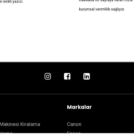
Dakikada 60 sayfaya varan hızla
pi renkli yazıcı.
kurumsal verimlilik sağlıyor.
Markalar
Makinesi Kiralama
Canon
ralama
Epson