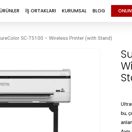
ÜRÜNLER
İŞ ORTAKLARI
KURUMSAL
BLOG
ONLI
ureColor SC-T5100 – Wireless Printer (with Stand)
Su
Wi
S
Ultr
bu, ç
anlam
Aynı