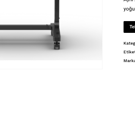
yoğun
Te
Kateg
Etike
Mark