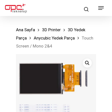
Skip
Menu
search
to
main
content
Ana Sayfa
3D Printer
3D Yedek
Parça
Anycubic Yedek Parça
Touch
Screen / Mono 2&4