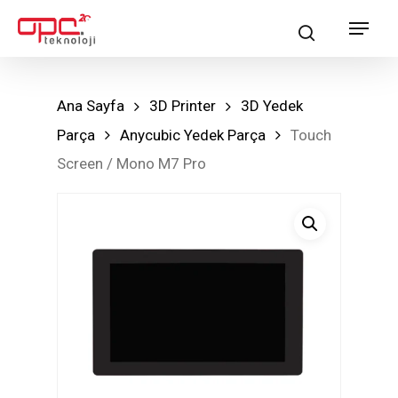
Skip
Menu
search
to
main
content
Ana Sayfa
3D Printer
3D Yedek
Parça
Anycubic Yedek Parça
Touch
Screen / Mono M7 Pro