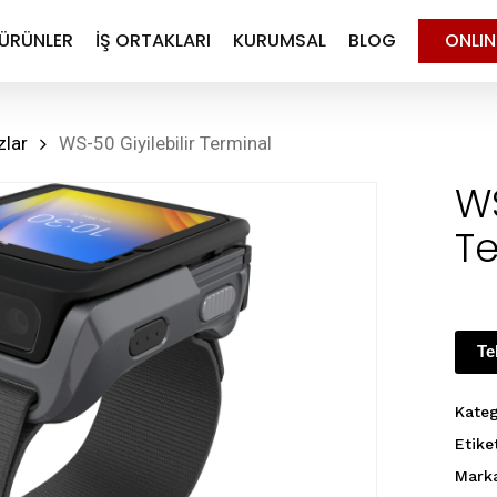
ÜRÜNLER
İŞ ORTAKLARI
KURUMSAL
BLOG
ONLI
zlar
WS-50 Giyilebilir Terminal
WS
T
Te
Kateg
Etike
Mark