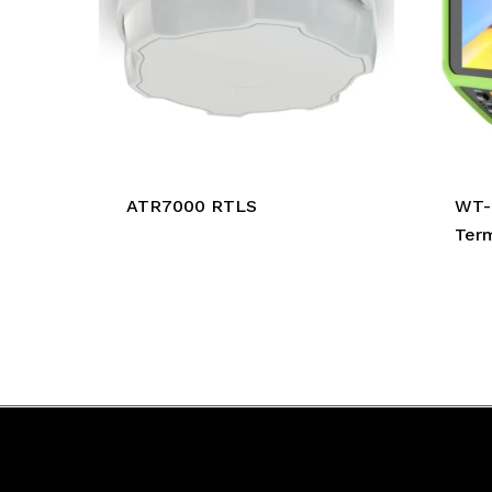
ATR7000 RTLS
WT-6
Term