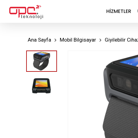
Skip
HIZMETLER
to
main
content
Ana Sayfa
Mobil Bilgisayar
Giyilebilir Ciha