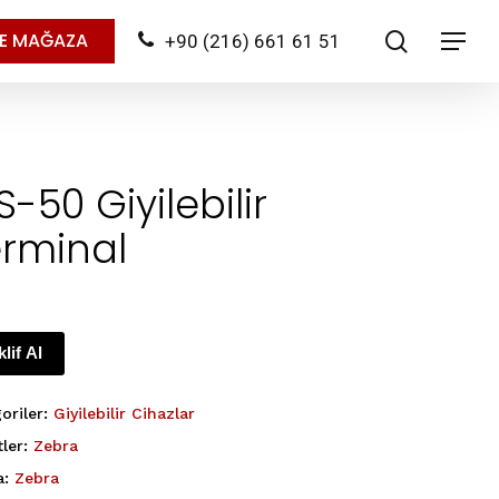
search
NE MAĞAZA
+90 (216) 661 61 51
Menu
-50 Giyilebilir
erminal
klif Al
oriler:
Giyilebilir Cihazlar
tler:
Zebra
a:
Zebra