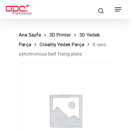
Skip
Menu
search
to
main
content
Ana Sayfa
3D Printer
3D Yedek
Parça
Creality Yedek Parça
X-axis
synchronous belt fixing plate