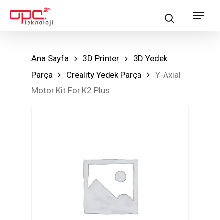
Skip
Menu
search
to
main
content
Ana Sayfa
3D Printer
3D Yedek
Parça
Creality Yedek Parça
Y-Axial
Motor Kit For K2 Plus