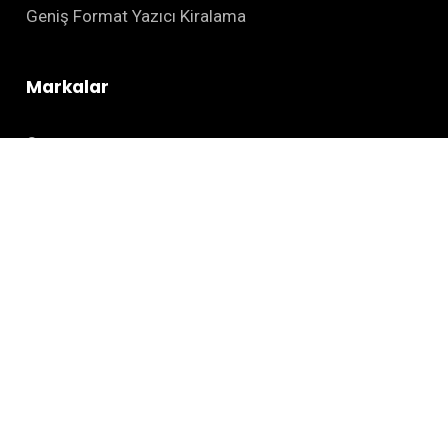
Geniş Format Yazıcı Kiralama
Markalar
Canon
Epson
Kyocera
Zebra
HSM
Kurumsal
Hakkımızda
Sıkça Sorulan Sorular