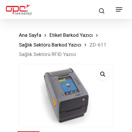
Skip
Menu
search
to
main
content
Ana Sayfa
Etiket Barkod Yazıcı
Sağlık Sektörü Barkod Yazıcı
ZD-611
Sağlık Sektörü RFID Yazıcı