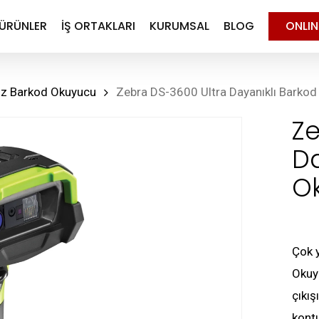
ÜRÜNLER
İŞ ORTAKLARI
KURUMSAL
BLOG
ONLI
uz Barkod Okuyucu
Zebra DS-3600 Ultra Dayanıklı Barko
Ze
Da
O
Çok 
Okuyu
çıkış
kontu