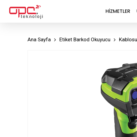
Skip
HIZMETLER
to
main
content
Ana Sayfa
Etiket Barkod Okuyucu
Kablos