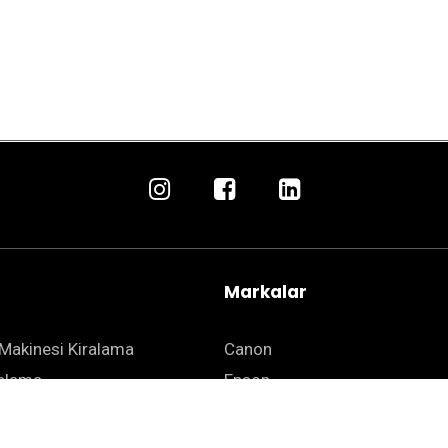
Markalar
Makinesi Kiralama
Canon
ralama
Epson
 Kiralama
Kyocera
ha Kiralama
Zebra