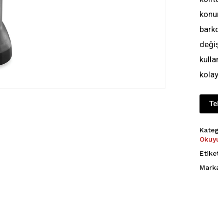
konu
barko
değiş
kulla
kolay
Te
Kateg
Okuy
Etike
Mark