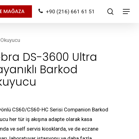
search
NE MAĞAZA
+90 (216) 661 61 51
Menu
d Okuyucu
bra DS-3600 Ultra
yanıklı Barkod
kuyucu
yönlü CS60/CS60-HC Serisi Companion Barkod
cu her tür iş akışına adapte olarak kasa
ında ve self servis kiosklarda, ve de eczane
arı, laboratuvar istasyonu ve daha fazla