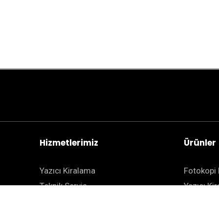
Hizmetlerimiz
Ürünler
Yazıcı Kiralama
Fotokopi 
Teknik Servis
Yazıcı Ki
BT Çözümleri
Projektör
Teknoloji Çözümleri
Evrak İm