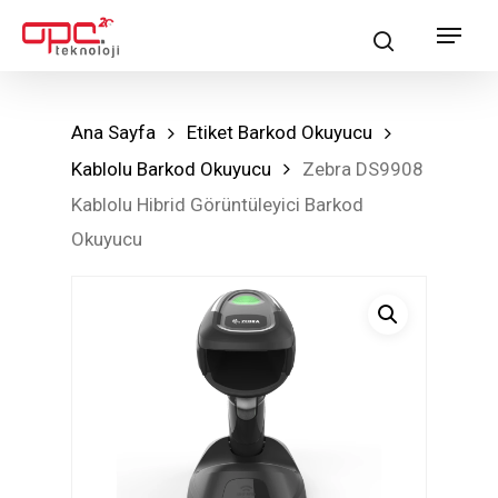
Skip
Menu
search
to
main
content
Ana Sayfa
Etiket Barkod Okuyucu
Kablolu Barkod Okuyucu
Zebra DS9908
Kablolu Hibrid Görüntüleyici Barkod
Okuyucu